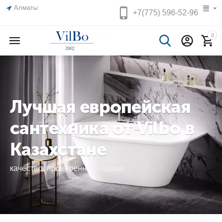
Алматы
+7(775)
596-52-96
0
Лучшая европейская
сантехника от Vilbo в
Казахстане
качество, проверенное годами