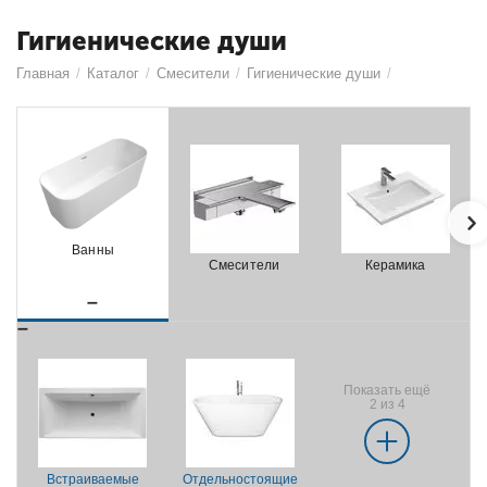
Гигиенические души
Главная
/
Каталог
/
Смесители
/
Гигиенические души
/
Ванны
Смесители
Керамика
Показать ещё
2 из 4
Встраиваемые
Отдельностоящие