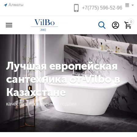
Алматы
+7(775)
596-52-96
0
Лучшая европейская
сантехника от Vilbo в
Казахстане
качество, проверенное годами