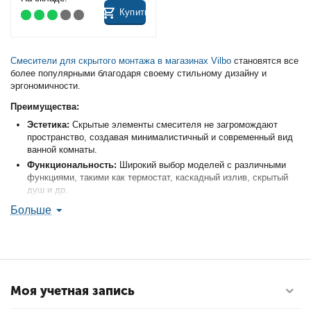
Купить
Смесители для скрытого монтажа в магазинах Vilbo
становятся все
более популярными благодаря своему стильному дизайну и
эргономичности.
Преимущества:
Эстетика:
Скрытые элементы смесителя не загромождают
пространство, создавая минималистичный и современный вид
ванной комнаты.
Функциональность:
Широкий выбор моделей с различными
функциями, такими как термостат, каскадный излив, скрытый
душ и др.
Практичность:
Легко чистить и ухаживать, так как все
Больше
компоненты скрыты в стене.
Надежность:
Как правило, смесители скрытого монтажа
изготовлены из высококачественных материалов и служат
дольше своих накладных собратьев.
Особенности:
Моя учетная запись
Монтаж:
Установка смесителя скрытого монтажа требует
большего опыта и навыков, чем монтаж накладного.