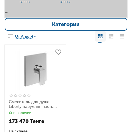
ванны
ванны
Категории
От А до Я
Смеситель для душа
Liberty наружняя часть
Villeroy&Boch
в наличии
TVS10700400061
173 470
Тенге
На складе: