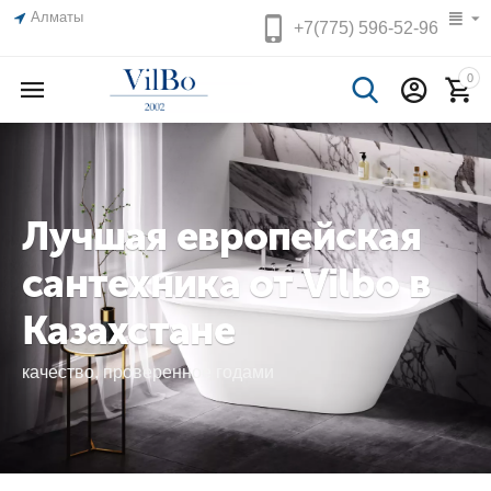
Алматы
+7(775)
596-52-96
0
Лучшая европейская
сантехника от Vilbo в
Казахстане
качество, проверенное годами