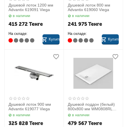
Душевой лоток 1200 мм
Душевой лоток 800 мм
Advantix 619091 Viega
Advantix 619060 Viega
в наличии
в наличии
415 272
Тенге
241 975
Тенге
На складе:
На складе:
Купить
Купить
Душевой лоток 900 мм
Душевой поддон (белый)
Advantix 619077 Viega
800х800 мм WM0808RL14
Vismara Vetro
в наличии
в наличии
325 828
Тенге
479 567
Тенге