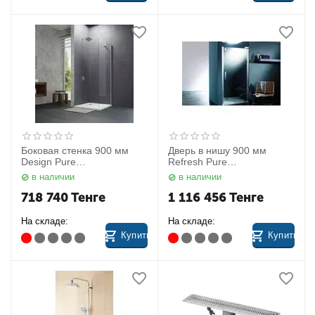
Боковая стенка 900 мм
Дверь в нишу 900 мм
Design Pure
Refresh Pure
8P1004.092.322 Huppe
9P0402.084.321 Huppe
в наличии
в наличии
718 740
Тенге
1 116 456
Тенге
На складе:
На складе:
Купить
Купить