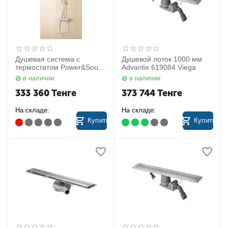
Душевая система с
Душевой лоток 1000 мм
термостатом Power&Soul
Advantix 619084 Viega
27909000 Grohe
в наличии
в наличии
333 360
Тенге
373 744
Тенге
На складе:
На складе:
Купить
Купить