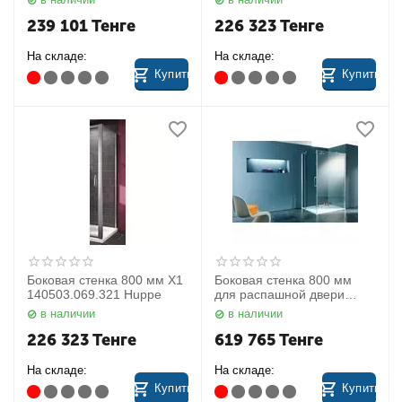
239 101
Тенге
226 323
Тенге
На складе:
На складе:
Купить
Купить
Боковая стенка 800 мм X1
Боковая стенка 800 мм
140503.069.321 Huppe
для распашной двери
Refresh Pure
в наличии
в наличии
9P0703.087.321 Huppe
226 323
Тенге
619 765
Тенге
На складе:
На складе:
Купить
Купить