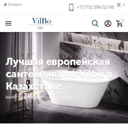
Алматы
+7(775)
596-52-96
0
Лучшая европейская
сантехника от Vilbo в
Казахстане
качество, проверенное годами