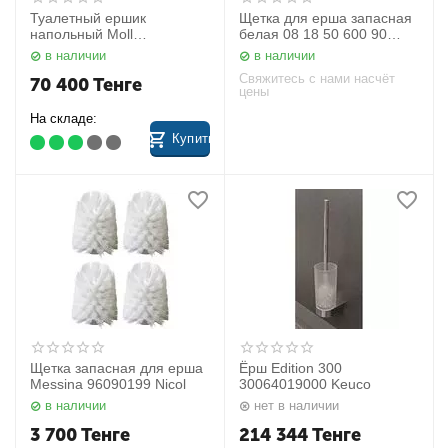
Туалетный ершик
Щетка для ерша запасная
напольный Moll
белая 08 18 50 600 90
04969010100 Keuco
Dornbracht
в наличии
в наличии
Свяжитесь с нами насчёт
70 400
Тенге
цены
На складе:
Купить
Щетка запасная для ерша
Ёрш Edition 300
Messina 96090199 Nicol
30064019000 Keuco
в наличии
нет в наличии
3 700
Тенге
214 344
Тенге