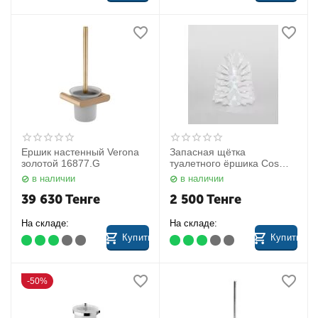
Ершик настенный Verona
Запасная щётка
золотой 16877.G
туалетного ёршика Cosmo
4212397 Nicol
в наличии
в наличии
39 630
Тенге
2 500
Тенге
На складе:
На складе:
Купить
Купить
50%