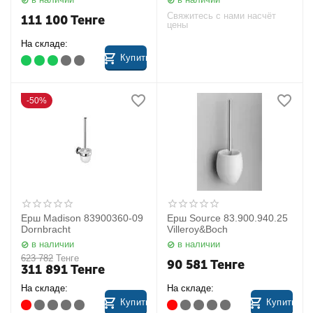
Свяжитесь с нами насчёт
111 100
Тенге
цены
На складе:
Купить
50%
Ерш Madison 83900360-09
Ерш Source 83.900.940.25
Dornbracht
Villeroy&Boch
в наличии
в наличии
623 782
Тенге
90 581
Тенге
311 891
Тенге
На складе:
На складе:
Купить
Купить