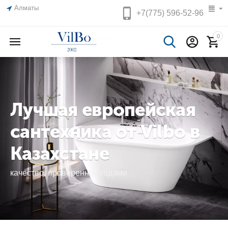
Алматы
+7(775)
596-52-96
0
Лучшая европейская
сантехника от Vilbo в
Казахстане
качество, проверенное годами