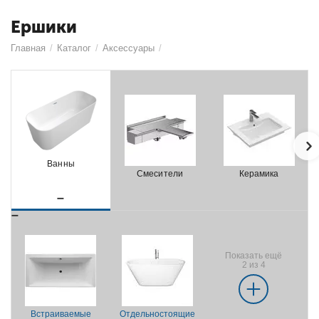
Ершики
Главная
/
Каталог
/
Аксессуары
/
Ванны
Смесители
Керамика
Показать ещё
2 из 4
Встраиваемые
Отдельностоящие