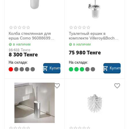
Колба стеклянная для
Туалетный ершик в
ерша Como 96088699
комплекте Villeroy&Boch
Nicol
TVA15101600061
в наличии
в наличии
16 611
Тенге
75 980
Тенге
8 300
Тенге
На складе:
На складе:
Купить
Купить