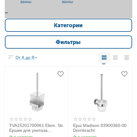
ванны
ванны
Категории
Фильтры
От А до Я
TVA15201700061 Elem. Str.
Ерш Madison 83900360-00
Ершик для унитаза,
Dornbracht
комплект
в наличии
в наличии