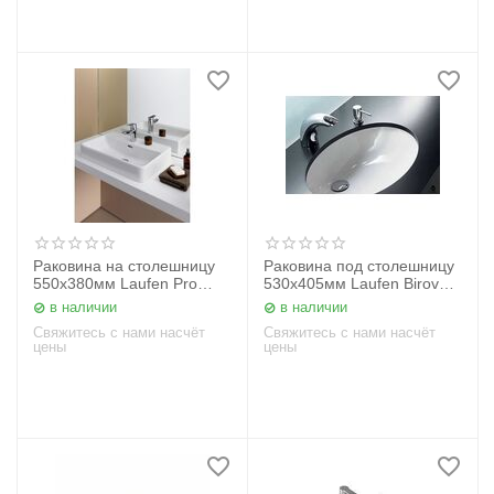
Раковина на столешницу
Раковина под столешницу
550х380мм Laufen Pro
530х405мм Laufen Birova
8129520001041
8111910000001
в наличии
в наличии
Свяжитесь с нами насчёт
Свяжитесь с нами насчёт
цены
цены