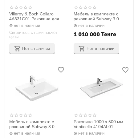
Villeroy & Boch Collaro
Мебель в комплекте с
4A331G01 Pаковина для
раковиной Subway 3.0
установки на тумбу 1000 x
Villeroy&Boch
нет в наличии
нет в наличии
470 mm
1001x423x500 mm
Свяжитесь с нами насчёт
С57100VM
1 010 000
Тенге
цены
Нет в наличии
Нет в наличии
Мебель в комплекте с
Раковина 1000 x 500 мм
раковиной Subway 3.0
Venticello 4104AL01
Villeroy&Boch
Villeroy&Boch
нет в наличии
нет в наличии
1001x423x500 mm