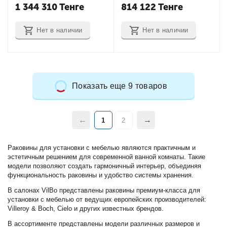
С57102VM
1 344 310
Тенге
814 122
Тенге
Нет в наличии
Нет в наличии
Показать еще 9 товаров
1
2
Раковины для установки с мебелью являются практичным и
эстетичным решением для современной ванной комнаты. Такие
модели позволяют создать гармоничный интерьер, объединяя
функциональность раковины и удобство системы хранения.
В салонах VilBo представлены раковины премиум-класса для
установки с мебелью от ведущих европейских производителей:
Villeroy & Boch, Cielo и других известных брендов.
В ассортименте представлены модели различных размеров и