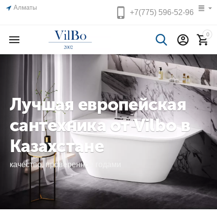
Алматы
+7(775)
596-52-96
0
Лучшая европейская
сантехника от Vilbo в
Казахстане
качество, проверенное годами