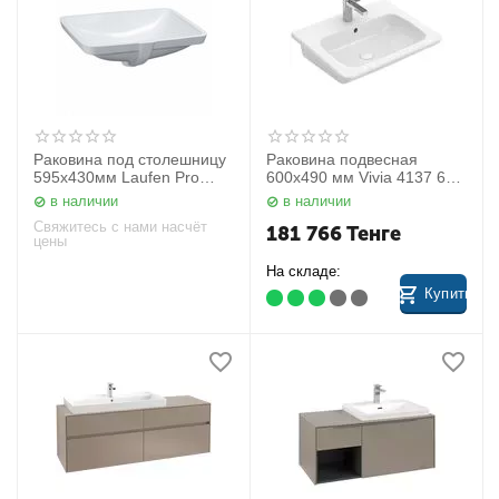
Раковина под столешницу
Раковина подвесная
595х430мм Laufen Pro
600x490 мм Vivia 4137 60
8119630001091
01 Villeroy&Boch
в наличии
в наличии
Свяжитесь с нами насчёт
181 766
Тенге
цены
На складе:
Купить