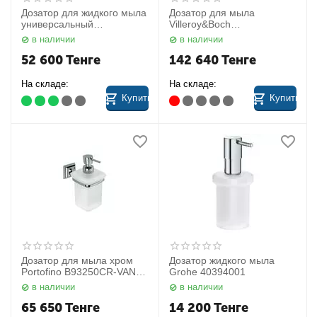
Дозатор для жидкого мыла
Дозатор для мыла
универсальный
Villeroy&Boch
04948010100 Keuco
TVA15100700061
в наличии
в наличии
52 600
Тенге
142 640
Тенге
На складе:
На складе:
Купить
Купить
Дозатор для мыла хром
Дозатор жидкого мыла
Portofino B93250CR-VAN
Grohe 40394001
Colombo
в наличии
в наличии
65 650
Тенге
14 200
Тенге