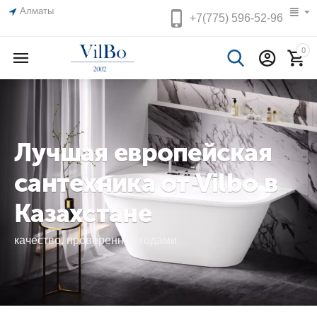
Алматы
+7(775)
596-52-96
0
Лучшая европейская
сантехника от Vilbo в
Казахстане
качество, проверенное годами