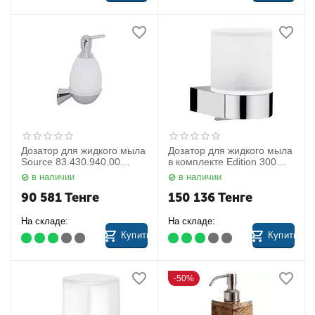
Дозатор для жидкого мыла
Дозатор для жидкого мыла
Source 83.430.940.00
в комплекте Edition 300
Villeroy&Boch
30052019000 Keuco
в наличии
в наличии
90 581
Тенге
150 136
Тенге
На складе:
На складе:
Купить
Купить
50%