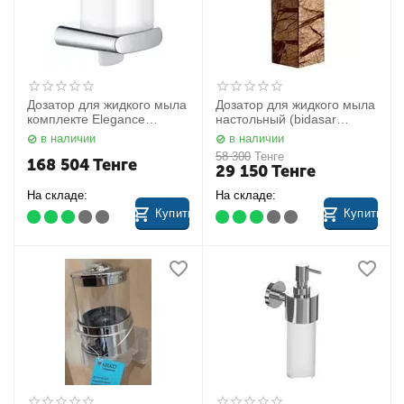
Дозатор для жидкого мыла
Дозатор для жидкого мыла
комплекте Elegance
настольный (bidasar
11652019000 Keuco
мрамор) Tura 2481912
в наличии
в наличии
Nicol
58 300
Тенге
168 504
Тенге
29 150
Тенге
На складе:
На складе:
Купить
Купить