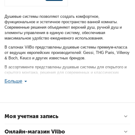
Душевые системы позволяют создать комфортное,
функциональное и эстетичное пространство ванной комнаты.
Современные решения объединяют верхний душ, ручной душ и
элементы управления в единую систему, обеспечивая
максимальное удобство ежедневного использования.
В салонах VilBo представлены душевые системы премиум-класса
от ведущих европейских производителей: Gessi, THG Paris, Villeroy
& Boch, Keuco и других известных брендов.
В ассортименте представлены душевые системы для открытого и
скрытого монтажа, решения для современных и классических
интерьеров, а также модели в различных вариантах отделки: хром,
Больше
матовый черный, брашированное золото, бронза и другие
премиальные покрытия.
Особой популярностью пользуются дизайнерские коллекции Gessi
и THG Paris, которые сочетают инновационные технологии, высокий
уровень комфорта и эксклюзивный европейский дизайн.
Моя учетная запись
Душевые системы подходят для квартир, частных домов, гостиниц,
SPA-комплексов и коммерческих объектов премиального уровня.
Специалисты VilBo помогут подобрать оптимальное решение с
Онлайн-магазин Vilbo
учетом особенностей проекта и пожеланий заказчика.