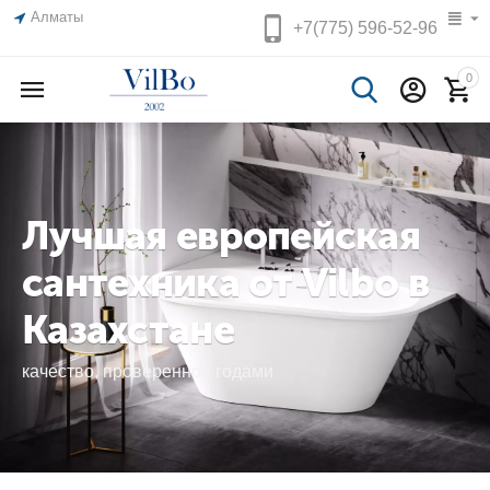
Алматы
+7(775)
596-52-96
0
Лучшая европейская
сантехника от Vilbo в
Казахстане
качество, проверенное годами