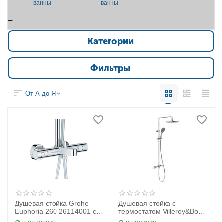
ванны
ванны
Категории
Фильтры
От А до Я
Душевая стойка Grohe
Душевая стойка с
Euphoria 260 26114001 с
термостатом Villeroy&Boch
термостатом для ванны
Universal TVS00000600061
в наличии
в наличии