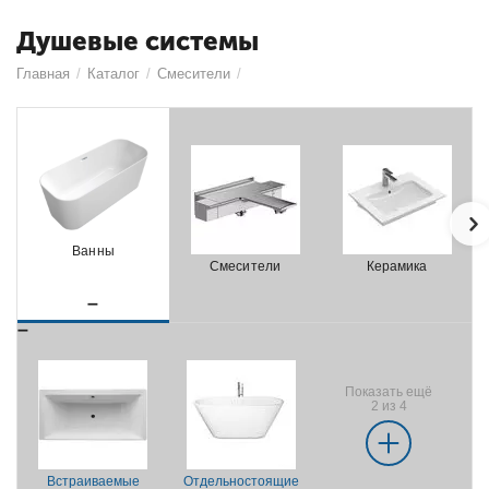
Душевые системы
Главная
/
Каталог
/
Смесители
/
Ванны
Смесители
Керамика
Показать ещё
2 из 4
Встраиваемые
Отдельностоящие