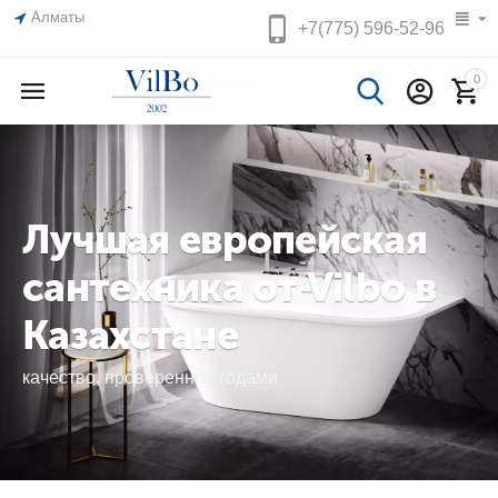
Алматы
+7(775)
596-52-96
0
Лучшая европейская
сантехника от Vilbo в
Казахстане
качество, проверенное годами