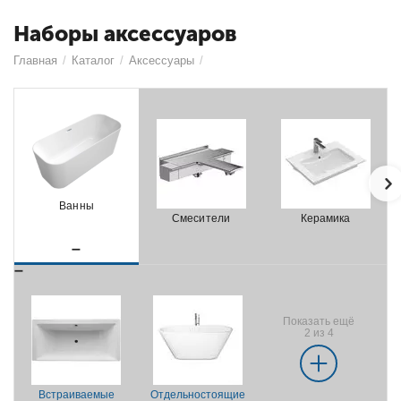
Наборы аксессуаров
Главная
/
Каталог
/
Аксессуары
/
Ванны
Смесители
Керамика
Показать ещё
2 из 4
Встраиваемые
Отдельностоящие