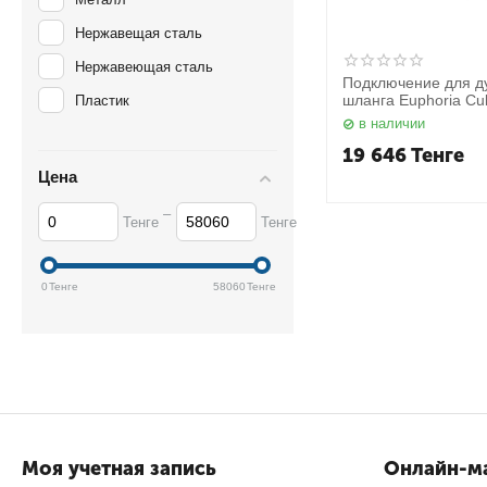
Нержавещая сталь
Нержавеющая сталь
Подключение для д
шланга Euphoria C
Пластик
Grohe
в наличии
19 646
Тенге
Цена
–
Тенге
Тенге
0
Тенге
58060
Тенге
Моя учетная запись
Онлайн-ма