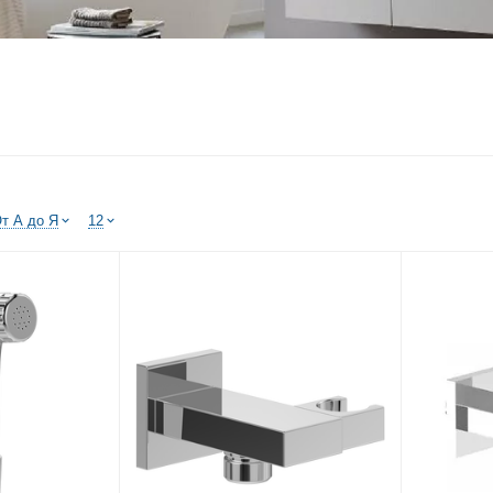
т А до Я
12