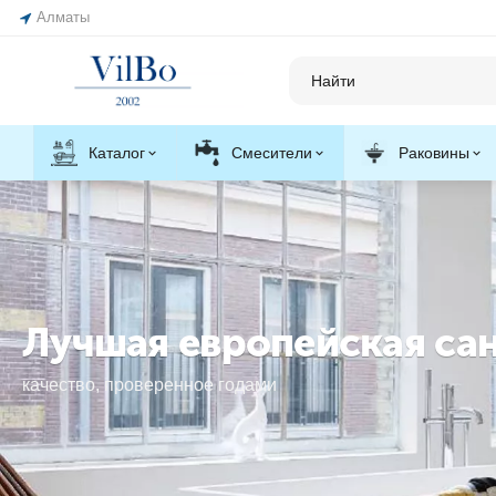
Алматы
Каталог
Смесители
Раковины
Лучшая европейская сант
качество, проверенное годами