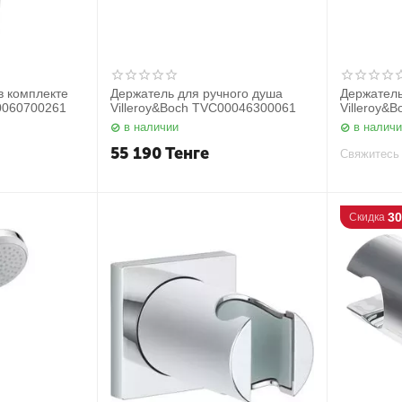
в комплекте
Держатель для ручного душа
Держатель
00060700261
Villeroy&Boch TVC00046300061
Villeroy&
матовый
в наличии
в налич
55 190
Тенге
Свяжитесь 
3
Скидка