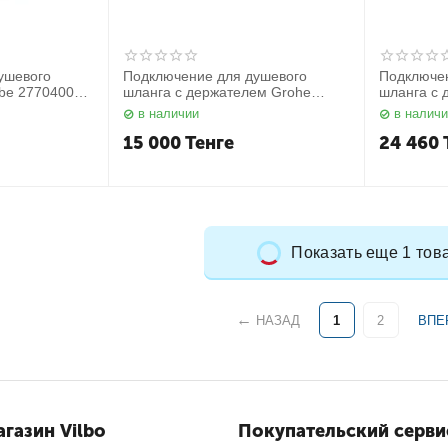
ушевого
Подключение для душевого
Подключе
ube 27704000
шланга с держателем Grohe
шланга с 
28628000
28679000
в наличии
в налич
15 000
Тенге
24 460
Показать еще 1 тов
НАЗАД
1
2
ВПЕ
газин Vilbo
Покупательский серви