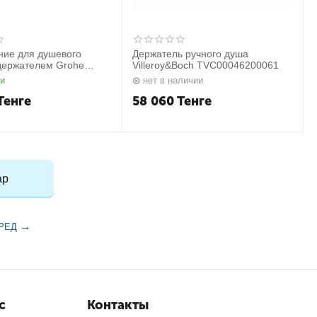
ние для душевого
Держатель ручного душа
держателем Grohe
Villeroy&Boch TVC00046200061
ии
нет в наличии
Тенге
58 060
Тенге
ар
РЕД
с
Контакты