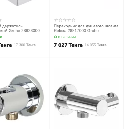
й держатель
Переходник для душевого шланга
емый Grohe 28623000
Relexa 28817000 Grohe
ии
в наличии
Тенге
7 027
Тенге
17 300
Тенге
14 055
Тенге