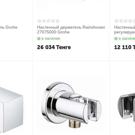
ль Grohe
Настенный держатель Rainshower
Настенны
27075000 Grohe
регулиру
в наличии
в налич
26 034
Тенге
12 110