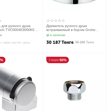
 для ручного душа
Держатель ручного душа
Boch TVC000463000K5
встраиваемый в бортик Grohe
27151000
ии
в наличии
30 187
Тенге
55 100
Тенге
с нами насчёт цены
0%
50%
Скидка