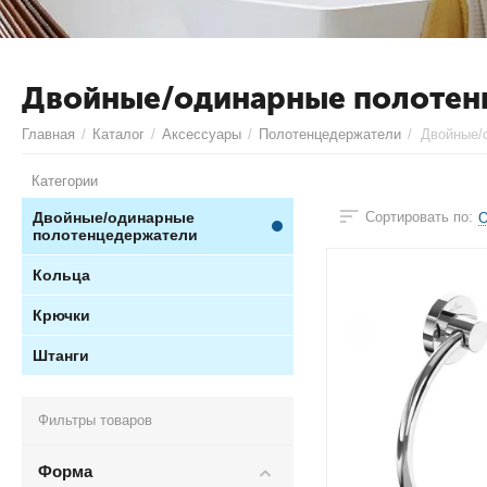
Двойные/одинарные полотен
Главная
/
Каталог
/
Аксессуары
/
Полотенцедержатели
/
Двойные/
Категории
Двойные/одинарные
Сортировать по:
О
полотенцедержатели
Кольца
Крючки
Штанги
Фильтры товаров
Форма