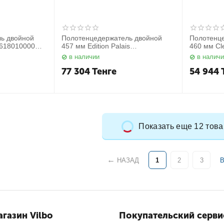
ь двойной
Полотенцедержатель двойной
Полотенц
1618010000
457 мм Edition Palais
460 мм Cl
40018010000 Keuco
в наличии
в налич
77 304
Тенге
54 944
Показать еще 12 тов
НАЗАД
1
2
3
газин Vilbo
Покупательский серви