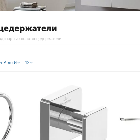
цедержатели
одинарные полотенцедержатели
т А до Я
12