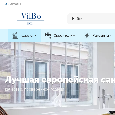
Алматы
Каталог
Смесители
Раковины
Лучшая европейская сант
качество, проверенное годами