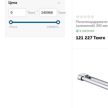
Цена
–
Тенге
Тенге
Полотенцедержател
(алюминий) 300 мм
0
Тенге
245968
Тенге
14919170000 Keuco
в наличии
121 227
Тенге