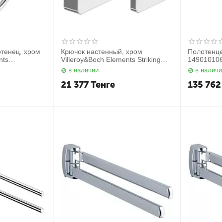
тенец, хром
Крючок настенный, хром
Полотенце
nts
Villeroy&Boch Elements Striking
14901010
TVA15201100061
в наличии
в налич
21 377
Тенге
135 762