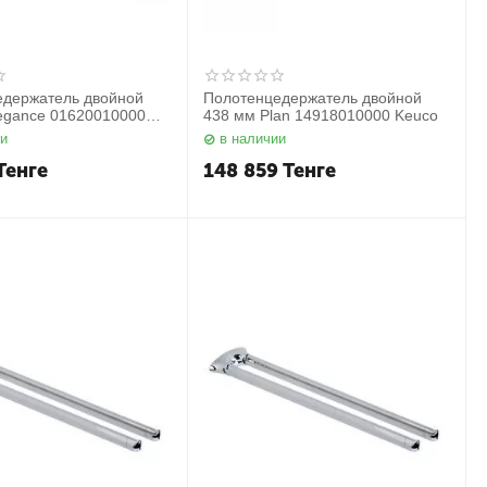
едержатель двойной
Полотенцедержатель двойной
egance 01620010000
438 мм Plan 14918010000 Keuco
ии
в наличии
Тенге
148 859
Тенге