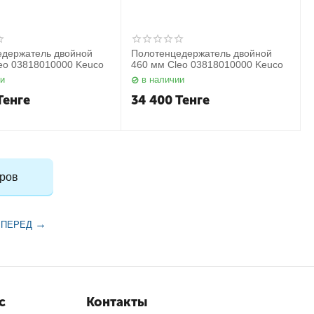
едержатель двойной
Полотенцедержатель двойной
eo 03818010000 Keuco
460 мм Cleo 03818010000 Keuco
ии
в наличии
Тенге
34 400
Тенге
аров
ВПЕРЕД
с
Контакты