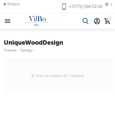
Алматы
+7(775)
596-52-96
0
UniqueWoodDesign
Главная
/
Бренды
/
В этой категории нет товаров