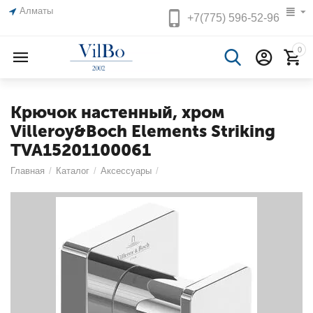
Алматы
+7(775)
596-52-96
0
Крючок настенный, хром
Villeroy&Boch Elements Striking
TVA15201100061
Главная
/
Каталог
/
Аксессуары
/