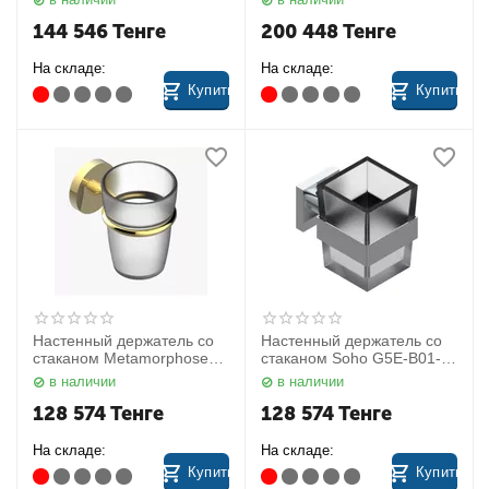
144 546
Тенге
200 448
Тенге
На складе:
На складе:
Купить
Купить
Настенный держатель со
Настенный держатель со
стаканом Metamorphose
стаканом Soho G5E-B01-
G6B-F30-536 THG
536 THG
в наличии
в наличии
128 574
Тенге
128 574
Тенге
На складе:
На складе:
Купить
Купить