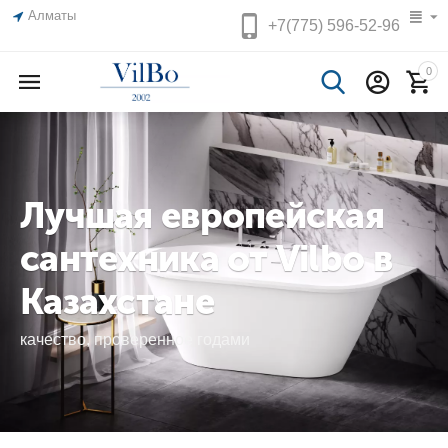
Алматы
+7(775)
596-52-96
0
Лучшая европейская
сантехника от Vilbo в
Казахстане
качество, проверенное годами