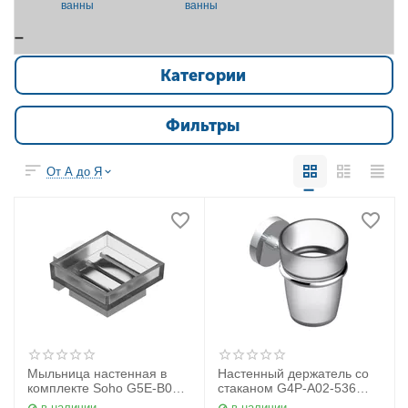
ванны
ванны
Категории
Фильтры
От А до Я
Мыльница настенная в
Настенный держатель со
комплекте Soho G5E-B01-
стаканом G4P-A02-536
500 THG
THG
в наличии
в наличии