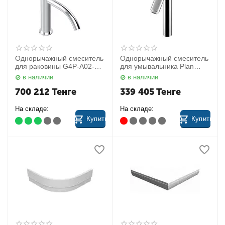
Однорычажный смеситель
Однорычажный смеситель
для раковины G4P-A02-
для умывальника Plan
6501SV THG
Keuco 52902012102
в наличии
в наличии
700 212
Тенге
339 405
Тенге
На складе:
На складе:
Купить
Купить