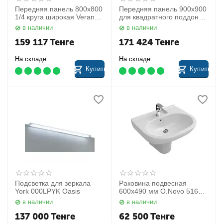
Передняя панель 800x800
Передняя панель 900x900
1/4 круга широкая Verano
для квадратного поддона
202050.055 Huppe
Purano 202181.055 Huppe
в наличии
в наличии
159 117
Тенге
171 424
Тенге
На складе:
На складе:
Купить
Купить
Подсветка для зеркала
Раковина подвесная
York 000LPYK Oasis
600х490 мм O.Novo 5160
60 01 Villeroy&Boch
в наличии
в наличии
137 000
Тенге
62 500
Тенге