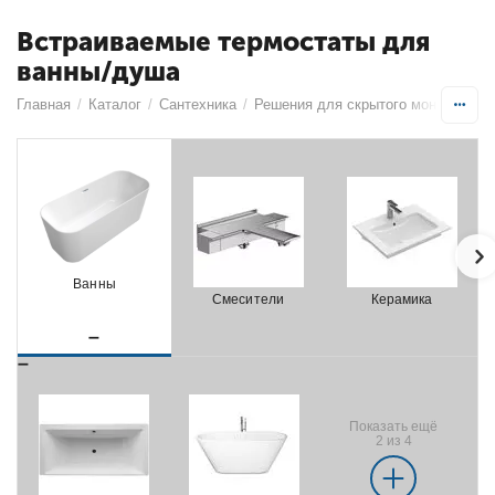
Встраиваемые термостаты для
ванны/душа
Главная
/
Каталог
/
Сантехника
/
Решения для скрытого монтажа
/
Ванны
Смесители
Керамика
Показать ещё
2 из 4