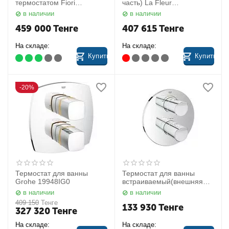
термостатом Fiori
часть) La Fleur
100CR0963 в комплекте с
36.416.968.00
в наличии
в наличии
душевой лейкой и ручным
Villeroy&Boch
душем
459 000
Тенге
407 615
Тенге
На складе:
На складе:
Купить
Купить
20%
Термостат для ванны
Термостат для ванны
Grohe 19948IG0
встраиваемый(внешняя
часть) Grohtherm 2000
в наличии
в наличии
19355001 Grohe
409 150
Тенге
133 930
Тенге
327 320
Тенге
На складе:
На складе: