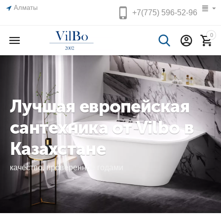
Алматы
+7(775)
596-52-96
0
Лучшая европейская
сантехника от Vilbo в
Казахстане
качество, проверенное годами