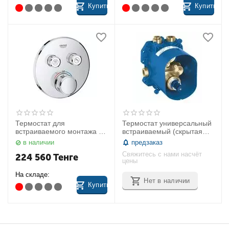
Купить
Купить
Термостат для
Термостат универсальный
встраиваемого монтажа на
встраиваемый (скрытая
2 выхода (внешняя часть)
часть) Rapido T 35500000
в наличии
предзаказ
Grohe 29119000
Grohe
Свяжитесь с нами насчёт
224 560
Тенге
цены
На складе:
Нет в наличии
Купить