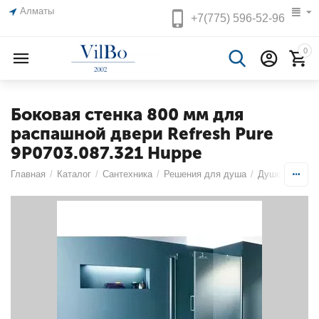
Алматы
+7(775)
596-52-96
0
Боковая стенка 800 мм для
распашной двери Refresh Pure
9P0703.087.321 Huppe
Главная
/
Каталог
/
Сантехника
/
Решения для душа
/
Душевые огр