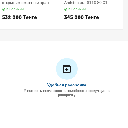
открытым смывным краем в
Architectura 6116 80 01
комплекте с сиденьем
в наличии
в наличии
Subway 2.0 5614 R2 01
С
Villeroy&Boch
532 000
Тенге
345 000
Тенге
Удобная рассрочка
У вас есть возможность приобрести продукцию в
рассрочку