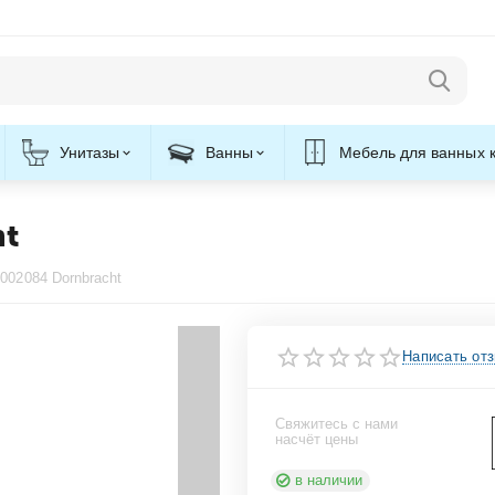
Унитазы
Ванны
Мебель для ванных 
ht
002084 Dornbracht
Написать от
Свяжитесь с нами
насчёт цены
в наличии