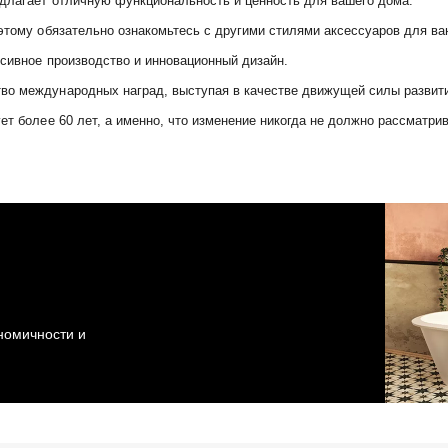
едлагает отличную функциональность и ценность для вашего дома.
оэтому обязательно ознакомьтесь с другими стилями аксессуаров для ва
ссивное производство и инновационный дизайн.
во международных наград, выступая в качестве движущей силы развити
ет более 60 лет, а именно, что изменение никогда не должно рассматрив
ономичности и