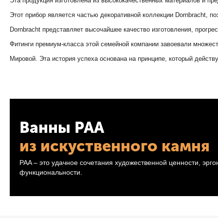
Эта продукция изготовлена из высококачественных материалов и пр
Этот прибор является частью декоративной коллекции Dornbracht, п
Dornbracht представляет высочайшее качество изготовления, прогре
Фитинги премиум-класса этой семейной компании завоевали множест
Мировой. Эта история успеха основана на принципе, который действу
Ванны PAA
из искуственного камня
PAA – это удачное сочетания художественной ценности, эрг
функциональности.