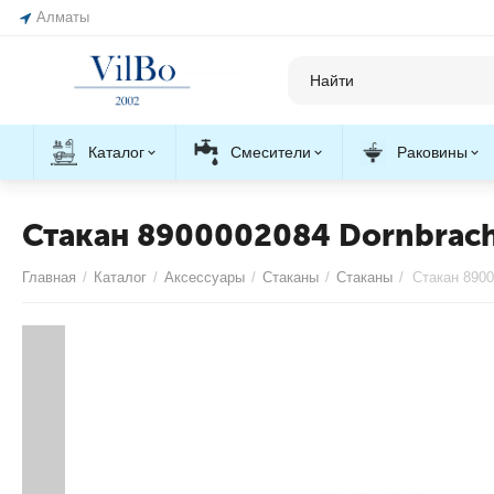
Алматы
Каталог
Смесители
Раковины
Стакан 8900002084 Dornbrac
Главная
/
Каталог
/
Аксессуары
/
Стаканы
/
Стаканы
/
Стакан 8900