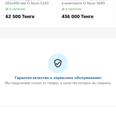
550х450 мм O.Novo 5160 55
в комплекте O.Novo 5689 10
01 Villeroy&Boch
01 Villeroy&Boch
в наличии
в наличии
62 500
Тенге
436 000
Тенге
Гарантия качества и сервисное обслуживание
Мы предлагаем только те товары, в качестве которых мы уверены