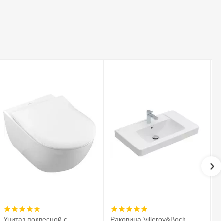
Унитаз подвесной с
Раковина Villeroy&Boch