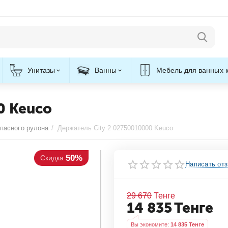
Унитазы
Ванны
Мебель для ванных 
0 Keuco
пасного рулона
/
Держатель City 2 02750010000 Keuco
50%
кидка
Написать от
29 670
Тенге
14 835
Тенге
Вы экономите: 
14 835
 Тенге