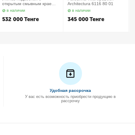
открытым смывным краем в
Architectura 6116 80 01
комплекте с сиденьем
в наличии
в наличии
Subway 2.0 5614 R2 01
С
Villeroy&Boch
532 000
Тенге
345 000
Тенге
Удобная рассрочка
У вас есть возможность приобрести продукцию в
рассрочку