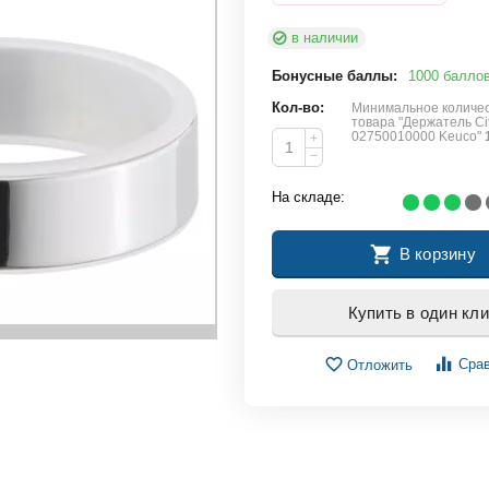
в наличии
Бонусные баллы:
1000 балло
Кол-во:
Минимальное количес
товара "Держатель Ci
02750010000 Keuco"
+
−
На складе:
В корзину
Купить в один кли
Сра
Отложить