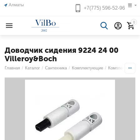
Алматы
+7(775)
596-52-96
0
Доводчик сидения 9224 24 00
Villeroy&Boch
Главная
/
Каталог
/
Сантехника
/
Комплектующие
/
Комплектующие 