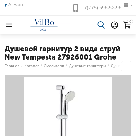
Алматы
+7(775)
596-52-96
0
Душевой гарнитур 2 вида струй
New Tempesta 27926001 Grohe
Главная
/
Каталог
/
Смесители
/
Душевые гарнитуры
/
Душевые гар