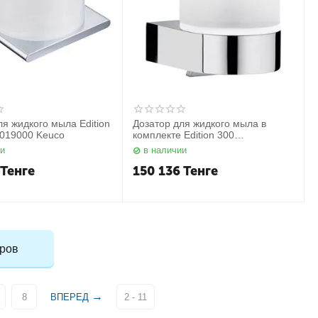
ля жидкого мыла Edition
Дозатор для жидкого мыла в
019000 Keuco
комплекте Edition 300
30052019000 Keuco
ии
в наличии
Тенге
150 136
Тенге
аров
8
ВПЕРЕД
2 - 11