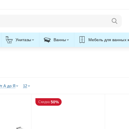
Унитазы
Ванны
Мебель для ванных 
т А до Я
12
50%
Скидка