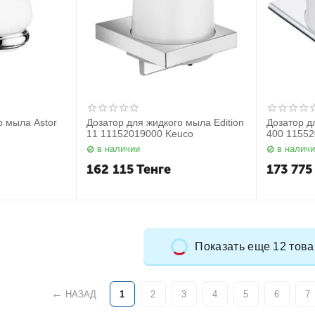
о мыла Astor
Дозатор для жидкого мыла Edition
Дозатор д
11 11152019000 Keuco
400 11552
в наличии
в налич
162 115
Тенге
173 775
Показать еще 12 тов
НАЗАД
1
2
3
4
5
6
7