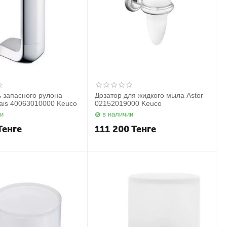
 запасного рулона
Дозатор для жидкого мыла Astor
alais 40063010000 Keuco
02152019000 Keuco
ии
в наличии
Тенге
111 200
Тенге