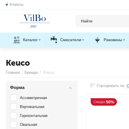
Алматы
Каталог
Смесители
Раковины
Keuco
Главная
/
Бренды
/
Keuco
Сортировать по:
О
Форма
Ассиметричная
50%
Скидка
Вертикальная
Горизонтальная
Овальная