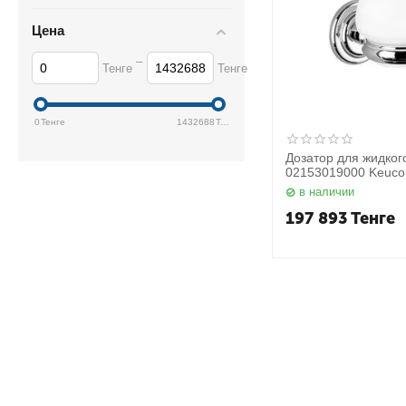
Цена
–
Тенге
Тенге
0
Тенге
1432688
Тенге
Дозатор для жидког
02153019000 Keuco
в наличии
197 893
Тенге