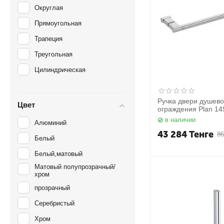
Округлая
Прямоугольная
Трапеция
Треугольная
Цилиндрическая
Pучка двери душево
Цвет
ограждения Plan 1
Keuco
в наличии
Алюминий
43 284
Тенге
86
Белый
Белый,матовый
Матовый полупрозрачный/
хром
прозрачный
Серебристый
Хром