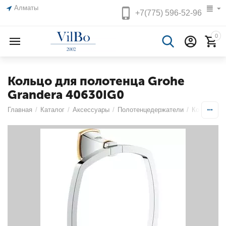
Алматы
+7(775)
596-52-96
0
Кольцо для полотенца Grohe
Grandera 40630IG0
Главная
/
Каталог
/
Аксессуары
/
Полотенцедержатели
/
Кольца
/