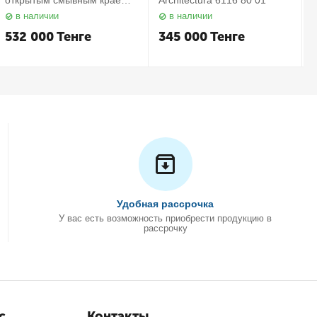
открытым смывным краем в
Architectura 6116 80 01
комплекте с сиденьем
в наличии
в наличии
Subway 2.0 5614 R2 01
С
Villeroy&Boch
532 000
Тенге
345 000
Тенге
Удобная рассрочка
У вас есть возможность приобрести продукцию в
рассрочку
с
Контакты