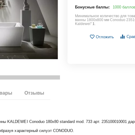
Бонусные баллы:
1000 балло
Минимальное количество для това
ванны 1800x800 мм Conoduo 235
Kaldewei"
1
.
Сра
Отложить
овары
Отзывы
ны KALDEWEI Conoduo 180x80 standard mod. 733 арт. 235100010001 дар
 образуя характерный силуэт CONODUO.