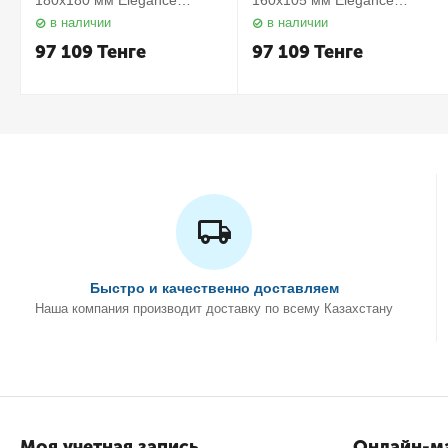
180х180 мм Elegance
160х105 мм Elegance
11657010000 Keuco
11658010000 Keuco
в наличии
в наличии
97 109
Тенге
97 109
Тенге
Быстро и качественно доставляем
Наша компания производит доставку по всему Казахстану
Моя учетная запись
Онлайн-ма