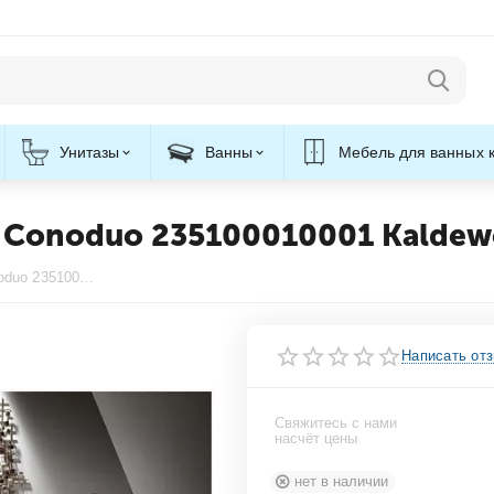
Унитазы
Ванны
Мебель для ванных 
 Conoduo 235100010001 Kaldew
Комплект ванны 1800x800 мм Conoduo 235100010001 Kaldewei
Написать от
Свяжитесь с нами
насчёт цены
нет в наличии