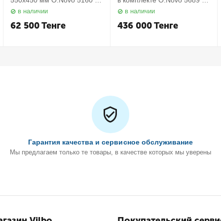
550х450 мм O.Novo 5160 55
в комплекте O.Novo 5689 10
01 Villeroy&Boch
01 Villeroy&Boch
в наличии
в наличии
62 500
Тенге
436 000
Тенге
Гарантия качества и сервисное обслуживание
Мы предлагаем только те товары, в качестве которых мы уверены
газин Vilbo
Покупательский серви