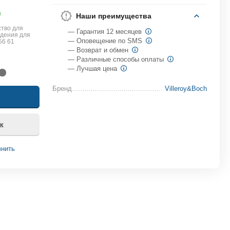
в
Наши преимущества
тво для
— Гарантия 12 месяцев
идения для
— Оповещение по SMS
56 61
— Возврат и обмен
— Различные способы оплаты
— Лучшая цена
Бренд
Villeroy&Boch
к
внить