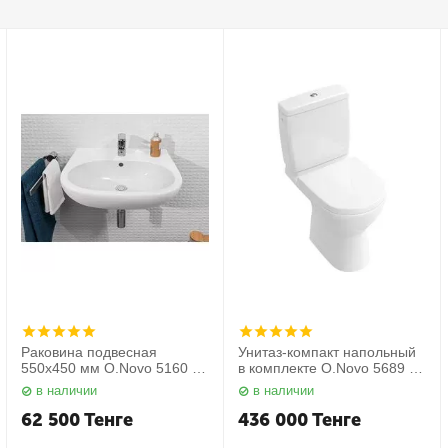
Раковина подвесная
Унитаз-компакт напольный
550х450 мм O.Novo 5160 55
в комплекте O.Novo 5689 10
01 Villeroy&Boch
01 Villeroy&Boch
в наличии
в наличии
62 500
Тенге
436 000
Тенге