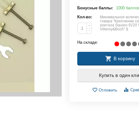
Бонусные баллы:
1000 балло
Кол-во:
Минимальное количес
товара "Крепление с
унитаза Squaro 9220 
+
Villeroy&Boch"
1
.
−
На складе:
В корзину
Купить в один кли
Сра
Отложить