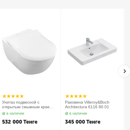
Унитаз подвесной с
Раковина Villeroy&Boch
открытым смывным краем в
Architectura 6116 80 01
комплекте с сиденьем
в наличии
в наличии
Subway 2.0 5614 R2 01
С
Villeroy&Boch
532 000
Тенге
345 000
Тенге