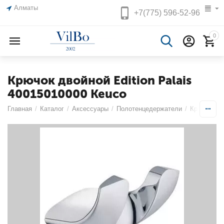
Алматы
+7(775)
596-52-96
0
Крючок двойной Edition Palais
40015010000 Keuco
Главная
/
Каталог
/
Аксессуары
/
Полотенцедержатели
/
Крючки
/