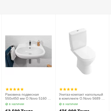
Раковина подвесная
Унитаз-компакт напольный
550х450 мм O.Novo 5160 55
в комплекте O.Novo 5689 10
01 Villeroy&Boch
01 Villeroy&Boch
в наличии
в наличии