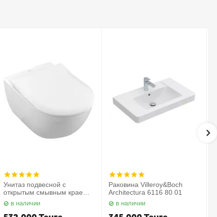
Унитаз подвесной с
Раковина Villeroy&Boch
открытым смывным краем в
Architectura 6116 80 01
комплекте с сиденьем
в наличии
в наличии
Subway 2.0 5614 R2 01
С
Villeroy&Boch