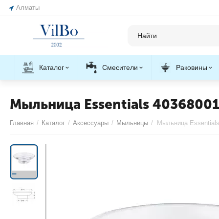
Алматы
Каталог
Смесители
Раковины
Мыльница Essentials 4036800
Главная
/
Каталог
/
Аксессуары
/
Мыльницы
/
Мыльница Essential