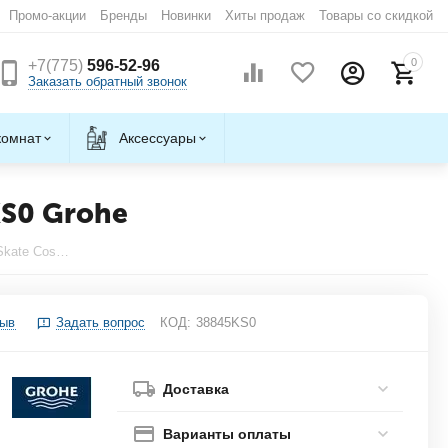
Промо-акции
Бренды
Новинки
Хиты продаж
Товары со скидкой
0
+7(775)
596-52-96
Заказать обратный звонок
комнат
Аксессуары
KS0 Grohe
Накладная панель (черный бархат) Skate Cosmopolitan 38845KS0 Grohe
зыв
Задать вопрос
КОД:
38845KS0
Доставка
Варианты оплаты