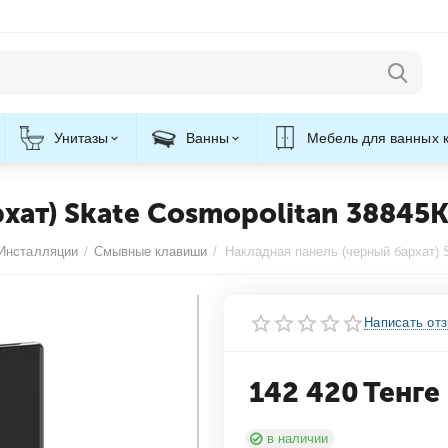
Унитазы
Ванны
Мебель для ванных 
хат) Skate Cosmopolitan 38845
Инсталляции
/
Смывные клавиши
/
Написать от
142 420
Тенге
в наличии