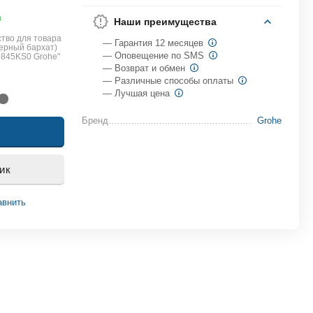
в
Наши преимущества
тво для товара
— Гарантия 12 месяцев
черный бархат)
— Оповещение по SMS
8845KS0 Grohe"
— Возврат и обмен
— Различные способы оплаты
— Лучшая цена
Бренд
Grohe
ик
авнить