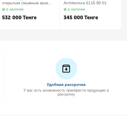
открытым смывным краем в
Architectura 6116 80 01
комплекте с сиденьем
в наличии
в наличии
Subway 2.0 5614 R2 01
С
Villeroy&Boch
532 000
Тенге
345 000
Тенге
Удобная рассрочка
У вас есть возможность приобрести продукцию в
рассрочку