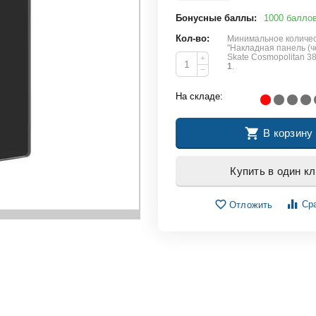
Бонусные баллы:
1000 балло
Кол-во:
Минимальное количес
"Накладная панель (
Skate Cosmopolitan 3
+
1
.
−
На складе:
В корзину
Купить в один кл
Ср
Отложить