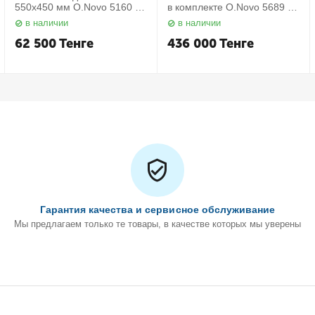
550х450 мм O.Novo 5160 55
в комплекте O.Novo 5689 10
01 Villeroy&Boch
01 Villeroy&Boch
в наличии
в наличии
62 500
Тенге
436 000
Тенге
Гарантия качества и сервисное обслуживание
Мы предлагаем только те товары, в качестве которых мы уверены