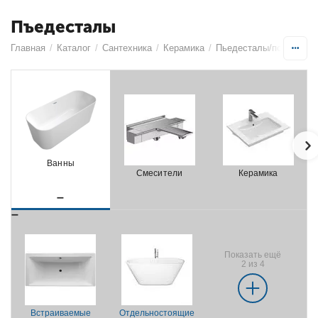
Пъедесталы
Главная
/
Каталог
/
Сантехника
/
Керамика
/
Пьедесталы/полупьед
Ванны
Смесители
Керамика
Показать ещё
2 из 4
Встраиваемые
Отдельностоящие