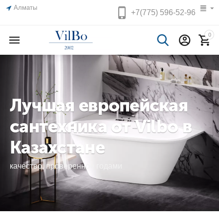
Алматы
+7(775)
596-52-96
0
Лучшая европейская
сантехника от Vilbo в
Казахстане
качество, проверенное годами