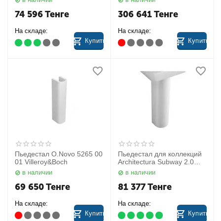
74 596
Тенге
306 641
Тенге
На складе:
На складе:
Купить
Купить
Пьедестал O.Novo 5265 00
Пьедестал для коллекций
01 Villeroy&Boch
Architectura Subway 2.0
Subway 2.0 7250 50 01
в наличии
в наличии
Villeroy&Boch
69 650
Тенге
81 377
Тенге
На складе:
На складе:
Купить
Купить