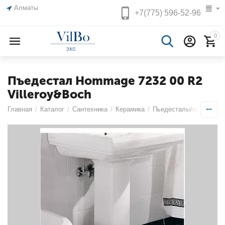
Алматы
+7(775)
596-52-96
0
Пъедестал Hommage 7232 00 R2
Villeroy&Boch
Главная
/
Каталог
/
Сантехника
/
Керамика
/
Пьедесталы/полупьед