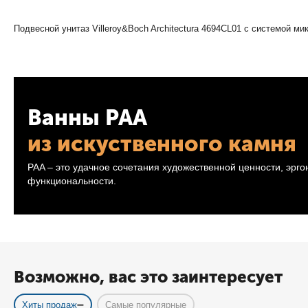
Подвесной унитаз Villeroy&Boch Architectura 4694CL01 с системой м
Ванны PAA
из искуственного камня
PAA – это удачное сочетания художественной ценности, эрг
функциональности.
Возможно, вас это заинтересует
Хиты продаж
Самые популярные