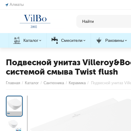
Алматы
Каталог
Смесители
Раковины
Подвесной унитаз Villeroy&Bo
системой смыва Twist flush
Главная
/
Каталог
/
Сантехника
/
Керамика
/