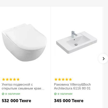
Унитаз подвесной с
Раковина Villeroy&Boch
открытым смывным краем в
Architectura 6116 80 01
комплекте с сиденьем
в наличии
в наличии
Subway 2.0 5614 R2 01
С
Villeroy&Boch
532 000
Тенге
345 000
Тенге