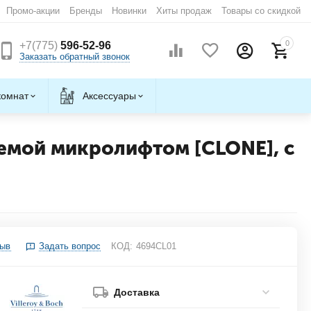
Промо-акции
Бренды
Новинки
Хиты продаж
Товары со скидкой
0
+7(775)
596-52-96
Заказать обратный звонок
комнат
Аксессуары
стемой микролифтом [CLONE], с
зыв
Задать вопрос
КОД:
4694CL01
Доставка