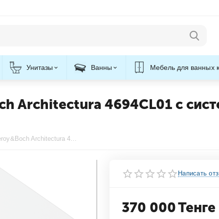
Унитазы
Ванны
Мебель для ванных 
ch Architectura 4694CL01 с си
Подвесной унитаз Villeroy&Boch Architectura 4694CL01 с системой микролифтом [CLONE], с системой смыва Twist flush
Написать от
370 000
Тенге