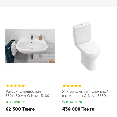
Раковина подвесная
Унитаз-компакт напольный
550х450 мм O.Novo 5160 55
в комплекте O.Novo 5689 10
01 Villeroy&Boch
01 Villeroy&Boch
в наличии
в наличии
62 500
Тенге
436 000
Тенге