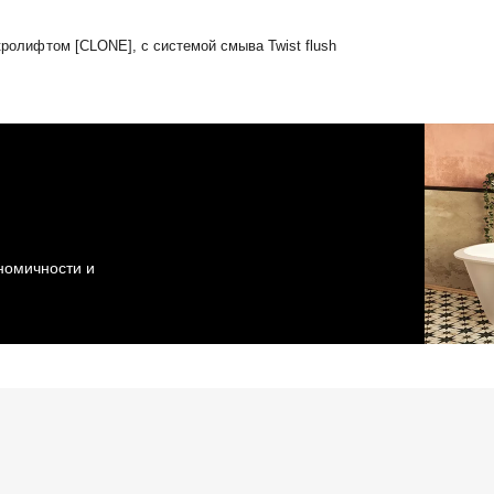
икролифтом [CLONE], с системой смыва Twist flush
ономичности и