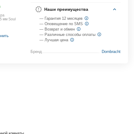
в
Наши преимущества
ара
— Гарантия 12 месяцев
5 мм Soul
— Оповещение по SMS
— Возврат и обмен
— Различные способы оплаты
внить
— Лучшая цена
Бренд
Dornbracht
нной комнаты.