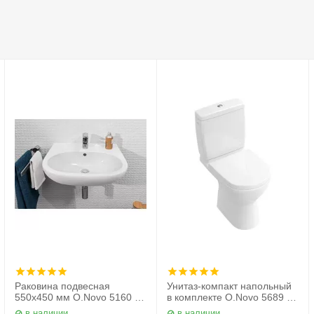
Раковина подвесная
Унитаз-компакт напольный
550х450 мм O.Novo 5160 55
в комплекте O.Novo 5689 10
01 Villeroy&Boch
01 Villeroy&Boch
в наличии
в наличии