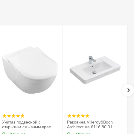
Унитаз подвесной с
Раковина Villeroy&Boch
открытым смывным краем в
Architectura 6116 80 01
комплекте с сиденьем
в наличии
в наличии