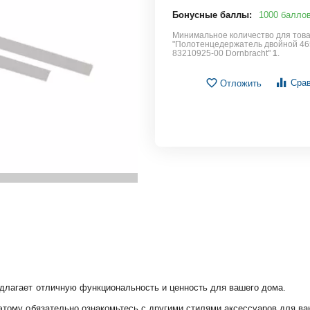
Бонусные баллы:
1000 балло
Минимальное количество для тов
"Полотенцедержатель двойной 46
83210925-00 Dornbracht"
1
.
Сра
Отложить
едлагает отличную функциональность и ценность для вашего дома.
оэтому обязательно ознакомьтесь с другими стилями аксессуаров для ва