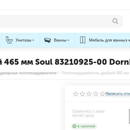
Унитазы
Ванны
Мебель для ванных 
465 мм Soul 83210925-00 Dorn
одинарные полотенцедержатели
/
Написать от
Свяжитесь с нами
насчёт цены
в наличии