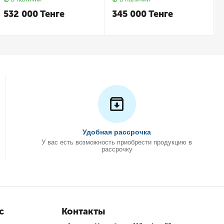
Subway 2.0 5614 R2 01
С
Villeroy&Boch
532 000
Тенге
345 000
Тенге
Удобная рассрочка
У вас есть возможность приобрести продукцию в
рассрочку
с
Контакты