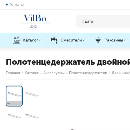
Алматы
Каталог
Смесители
Раковины
Полотенцедержатель двойной 
Главная
/
Каталог
/
Аксессуары
/
Полотенцедержатели
/
Двойные/