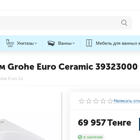
Унитазы
Ванны
Мебель для ванных 
м Grohe Euro Ceramic 39323000
Раковина настенная 650х514мм Grohe Euro Ceramic 39323000
Написать от
69 957
Тенге
в наличии