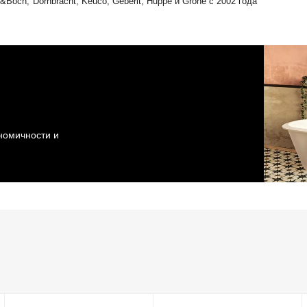
Boch, Dornbracht, Keuco, Geberit, Huppe и Grohe с 2002 года
ономичности и