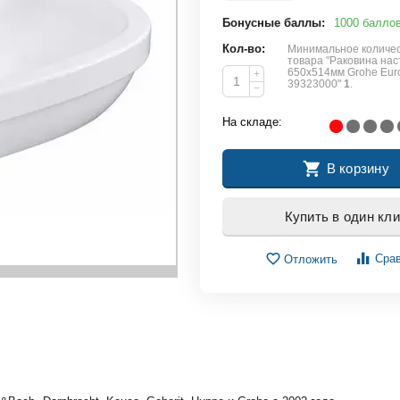
Бонусные баллы:
1000 балло
Кол-во:
Минимальное количес
товара "Раковина на
650х514мм Grohe Eur
+
39323000"
1
.
−
На складе:
В корзину
Купить в один кли
Сра
Отложить