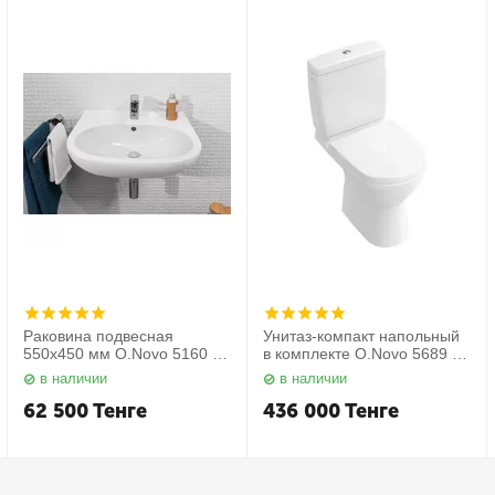
Раковина подвесная
Унитаз-компакт напольный
550х450 мм O.Novo 5160 55
в комплекте O.Novo 5689 10
01 Villeroy&Boch
01 Villeroy&Boch
в наличии
в наличии
62 500
Тенге
436 000
Тенге