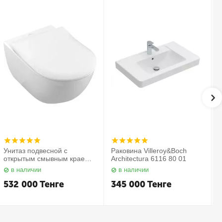
Унитаз подвесной с
Раковина Villeroy&Boch
открытым смывным краем в
Architectura 6116 80 01
комплекте с сиденьем
в наличии
в наличии
Subway 2.0 5614 R2 01
С
Villeroy&Boch
532 000
Тенге
345 000
Тенге