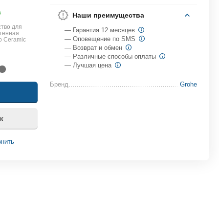
в
Наши преимущества
тво для
— Гарантия 12 месяцев
стенная
— Оповещение по SMS
o Ceramic
— Возврат и обмен
— Различные способы оплаты
— Лучшая цена
Бренд
Grohe
к
внить