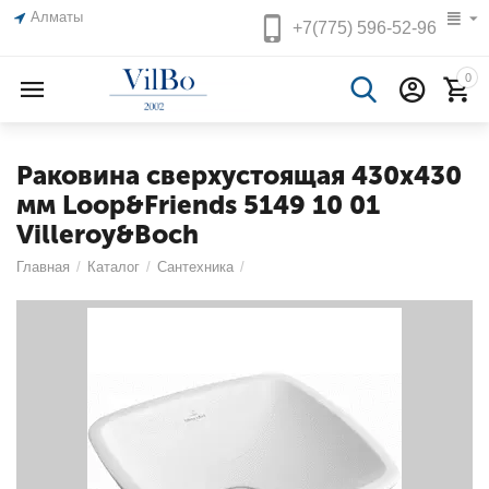
Алматы
+7(775)
596-52-96
0
Раковина сверхустоящая 430x430
мм Loop&Friends 5149 10 01
Villeroy&Boch
Главная
/
Каталог
/
Сантехника
/