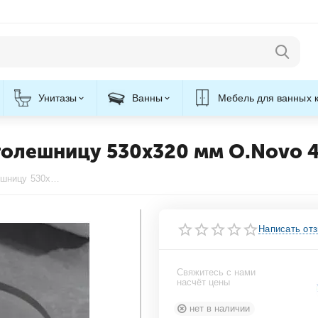
Унитазы
Ванны
Мебель для ванных 
толешницу 530x320 мм O.Novo 41
Раковина встраиваемая под столешницу 530x320 мм O.Novo 4162 50 01 Villeroy&Boch
Написать от
Свяжитесь с нами
насчёт цены
нет в наличии