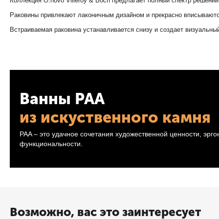
Коллекция O.novo Villeroy & Boch предлагает полный спектр решени
Раковины привлекают лаконичным дизайном и прекрасно вписываютс
Встраиваемая раковина устанавливается снизу и создает визуальны
Ванны PAA
из искуственного камня
PAA – это удачное сочетания художественной ценности, эрг
функциональности.
Возможно, вас это заинтересует