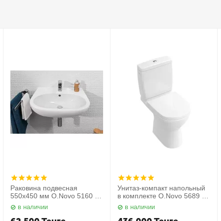
Раковина подвесная
Унитаз-компакт напольный
550х450 мм O.Novo 5160 55
в комплекте O.Novo 5689 10
01 Villeroy&Boch
01 Villeroy&Boch
в наличии
в наличии