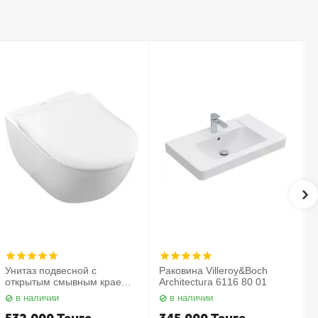
Унитаз подвесной с
Раковина Villeroy&Boch
открытым смывным краем в
Architectura 6116 80 01
комплекте с сиденьем
в наличии
в наличии
Subway 2.0 5614 R2 01
С
Villeroy&Boch