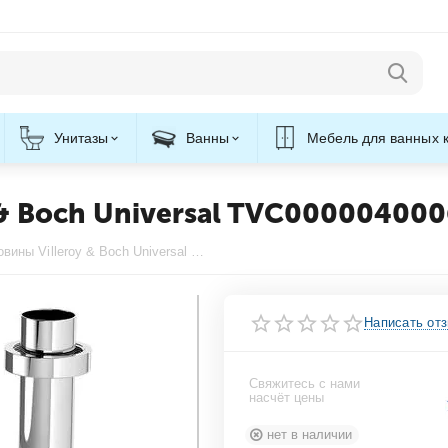
Унитазы
Ванны
Мебель для ванных 
 & Boch Universal TVC000004000
Сифон для раковины Villeroy & Boch Universal TVC00000400061
Написать от
Свяжитесь с нами
насчёт цены
нет в наличии