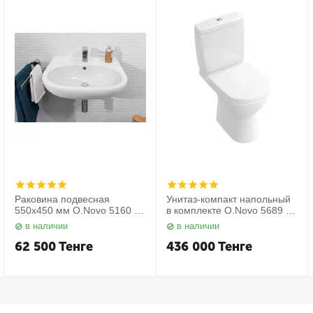
Раковина подвесная
Унитаз-компакт напольный
550х450 мм O.Novo 5160 55
в комплекте O.Novo 5689 10
01 Villeroy&Boch
01 Villeroy&Boch
в наличии
в наличии
62 500
Тенге
436 000
Тенге