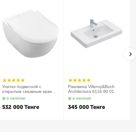
Унитаз подвесной с
Раковина Villeroy&Boch
открытым смывным краем в
Architectura 6116 80 01
комплекте с сиденьем
в наличии
в наличии
Subway 2.0 5614 R2 01
С
Villeroy&Boch
532 000
Тенге
345 000
Тенге