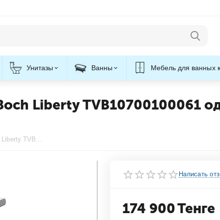
Унитазы
Ванны
Мебель для ванных 
&Boch Liberty TVB10700100061 
Смеситель для биде Villeroy&Boch Liberty TVB10700100061 однорычажный, со сливным гарнитуром, хром
Написать от
174 900
Тенге