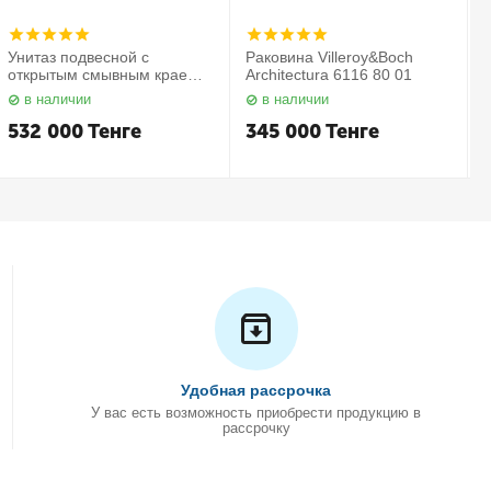
Унитаз подвесной с
Раковина Villeroy&Boch
открытым смывным краем в
Architectura 6116 80 01
комплекте с сиденьем
в наличии
в наличии
Subway 2.0 5614 R2 01
С
Villeroy&Boch
532 000
Тенге
345 000
Тенге
Удобная рассрочка
У вас есть возможность приобрести продукцию в
рассрочку