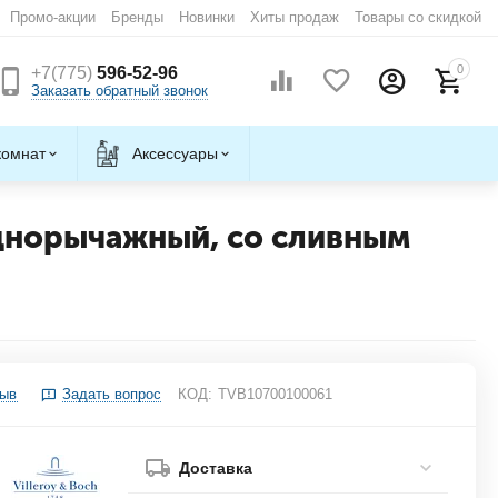
Промо-акции
Бренды
Новинки
Хиты продаж
Товары со скидкой
0
+7(775)
596-52-96
Заказать обратный звонок
комнат
Аксессуары
однорычажный, со сливным
зыв
Задать вопрос
КОД:
TVB10700100061
Доставка