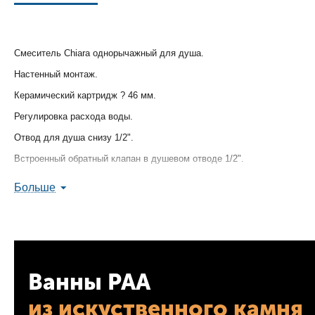
Смеситель Chiara однорычажный для душа.
Настенный монтаж.
Керамический картридж ? 46 мм.
Регулировка расхода воды.
Отвод для душа снизу 1/2".
Встроенный обратный клапан в душевом отводе 1/2".
Скрытые S-образные эксцентрики с защитой от обратного потока.
Больше
Дополнительный ограничитель температуры.
Ванны PAA
из искуственного камня