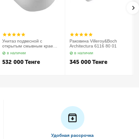
Унитаз подвесной с
Раковина Villeroy&Boch
открытым смывным краем в
Architectura 6116 80 01
комплекте с сиденьем
в наличии
в наличии
Subway 2.0 5614 R2 01
С
Villeroy&Boch
532 000
Тенге
345 000
Тенге
Удобная рассрочка