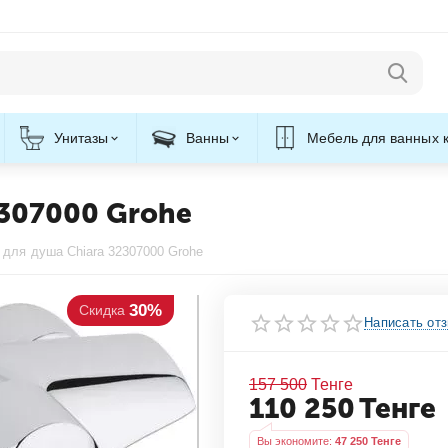
Унитазы
Ванны
Мебель для ванных 
2307000 Grohe
для душа Chiara 32307000 Grohe
30%
кидка
Написать от
157 500
Тенге
110 250
Тенге
Вы экономите: 
47 250
 Тенге