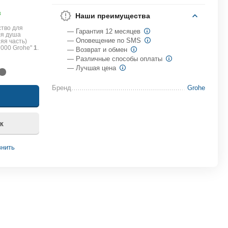
в
Наши преимущества
тво для
— Гарантия 12 месяцев
ля душа
— Оповещение по SMS
яя часть)
9000 Grohe"
1
.
— Возврат и обмен
— Различные способы оплаты
— Лучшая цена
Бренд
Grohe
к
внить