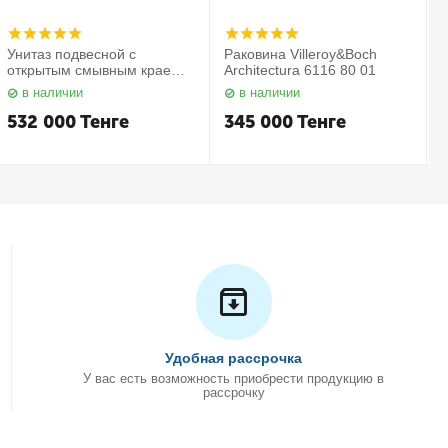
Унитаз подвесной с
Раковина Villeroy&Boch
открытым смывным краем в
Architectura 6116 80 01
комплекте с сиденьем
в наличии
в наличии
Subway 2.0 5614 R2 01
С
Villeroy&Boch
532 000
Тенге
345 000
Тенге
Удобная рассрочка
У вас есть возможность приобрести продукцию в
рассрочку