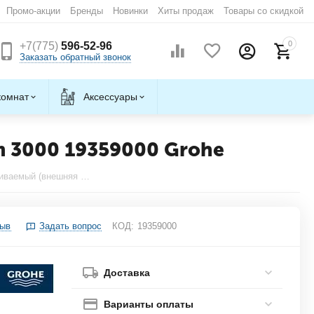
Промо-акции
Бренды
Новинки
Хиты продаж
Товары со скидкой
0
+7(775)
596-52-96
Заказать обратный звонок
комнат
Аксессуары
m 3000 19359000 Grohe
Смеситель для душа встраиваемый (внешняя часть) Grohtherm 3000 19359000 Grohe
зыв
Задать вопрос
КОД:
19359000
Доставка
Варианты оплаты