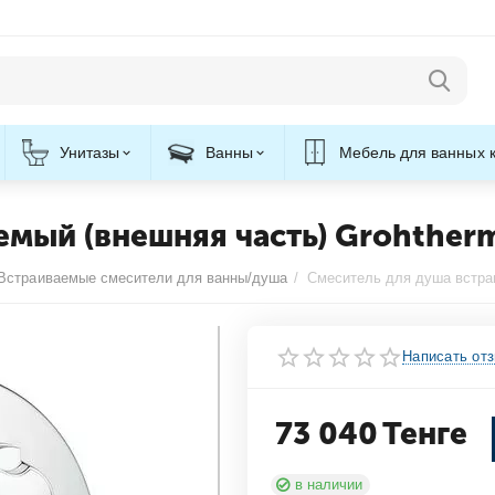
Унитазы
Ванны
Мебель для ванных 
емый (внешняя часть) Grohther
Встраиваемые смесители для ванны/душа
/
Написать от
73 040
Тенге
в наличии