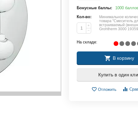
Бонусные баллы:
1000 балло
Кол-во:
Минимальное количес
товара "Смеситель д
встраиваемый (внешн
+
Grohtherm 3000 1935
−
На складе:
В корзину
Купить в один кли
Сра
Отложить