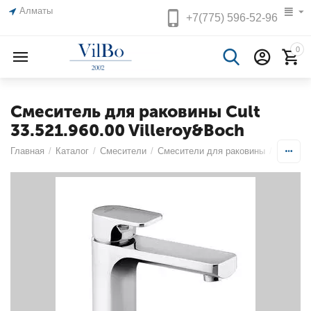
Алматы
+7(775)
596-52-96
0
Смеситель для раковины Cult
33.521.960.00 Villeroy&Boch
Главная
/
Каталог
/
Смесители
/
Смесители для раковины
/
Однопоз