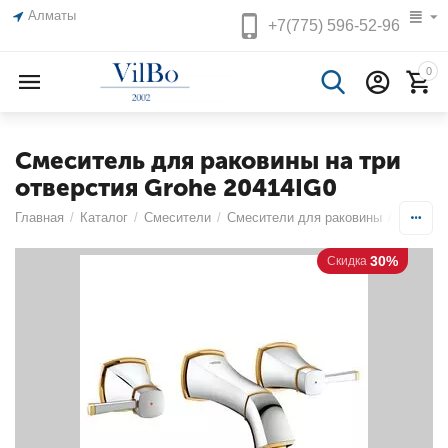
Алматы
+7(775)
596-52-96
0
Смеситель для раковины на три
отверстия Grohe 20414IG0
Главная
/
Каталог
/
Смесители
/
Смесители для раковины
/
Смесите
30%
Скидка