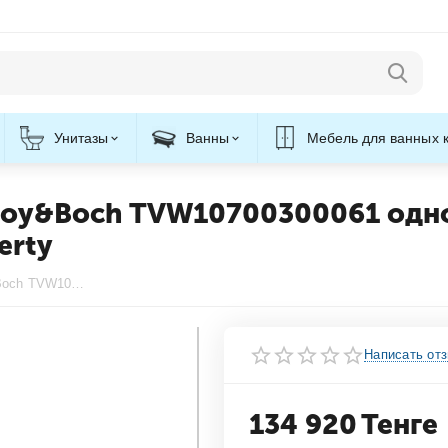
Унитазы
Ванны
Мебель для ванных 
eroy&Boch TVW10700300061 одн
erty
Смеситель для раковиныVilleroy&Boch TVW10700300061 однорычажный 100 мм со сливным гарнитуром хром Liberty
Написать от
134 920
Тенге