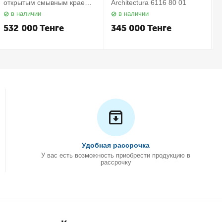
открытым смывным краем в
Architectura 6116 80 01
комплекте с сиденьем
в наличии
в наличии
Subway 2.0 5614 R2 01
С
Villeroy&Boch
532 000
Тенге
345 000
Тенге
Удобная рассрочка
У вас есть возможность приобрести продукцию в
рассрочку