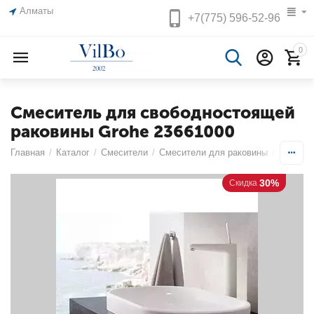
Алматы
+7(775)
596-52-96
0
Смеситель для свободностоящей
раковины Grohe 23661000
Главная
/
Каталог
/
Смесители
/
Смесители для раковины
/
Однопоз
30%
Скидка