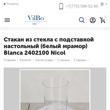
Алматы
+7(775)
596-52-96
0
Стакан из стекла с подставкой
настольный (белый мрамор)
Blanca 2402100 Nicol
Главная
/
Каталог
/
Аксессуары
/
Стаканы
/
Стаканы
/