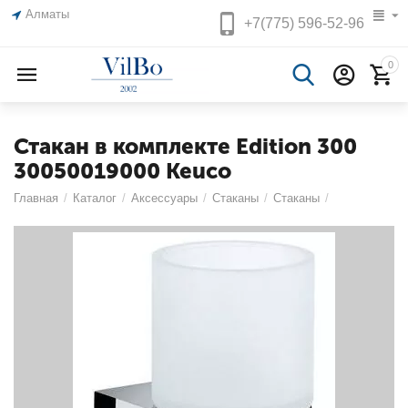
Алматы
+7(775)
596-52-96
0
Стакан в комплекте Edition 300
30050019000 Keuco
Главная
/
Каталог
/
Аксессуары
/
Стаканы
/
Стаканы
/