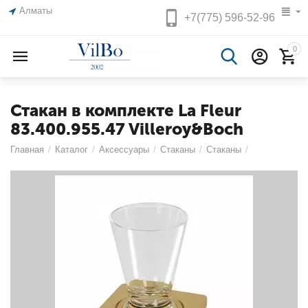
Алматы
+7(775)
596-52-96
0
Стакан в комплекте La Fleur
83.400.955.47 Villeroy&Boch
Главная
/
Каталог
/
Аксессуары
/
Стаканы
/
Стаканы
/