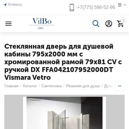
Алматы
+7(775)
596-52-96
0
Стеклянная дверь для душевой
кабины 795х2000 мм с
хромированной рамой 79х81 CV с
ручкой DX FFA042107952000DT
Vismara Vetro
Главная
/
Каталог
/
Сантехника
/
Решения для душа
/
Душевые огр