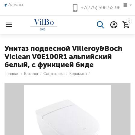
Алматы
+7(775)
596-52-96
0
Унитаз подвесной Villeroy&Boch
Viclean V0E100R1 альпийский
белый, с функцией биде
Главная
/
Каталог
/
Сантехника
/
Керамика
/