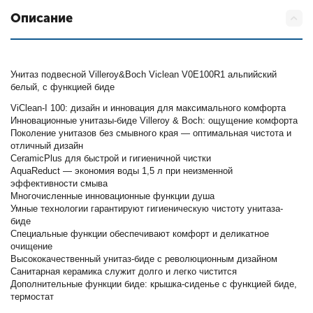
Описание
Унитаз подвесной Villeroy&Boch Viclean V0E100R1 альпийский
белый, с функцией биде
ViClean-I 100: дизайн и инновация для максимального комфорта
Инновационные унитазы-биде Villeroy & Boch: ощущение комфорта
Поколение унитазов без смывного края — оптимальная чистота и
отличный дизайн
CeramicPlus для быстрой и гигиеничной чистки
AquaReduct — экономия воды 1,5 л при неизменной
эффективности смыва
Многочисленные инновационные функции душа
Умные технологии гарантируют гигиеническую чистоту унитаза-
биде
Специальные функции обеспечивают комфорт и деликатное
очищение
Высококачественный унитаз-биде с революционным дизайном
Санитарная керамика служит долго и легко чистится
Дополнительные функции биде: крышка-сиденье с функцией биде,
термостат