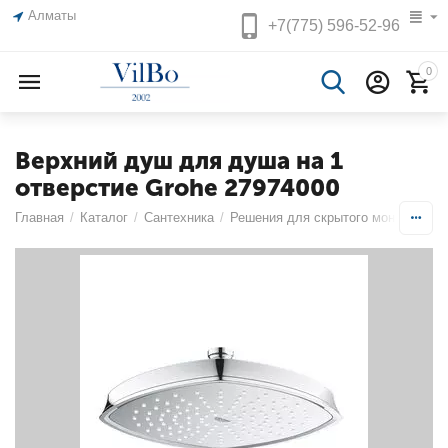
Алматы
+7(775)
596-52-96
0
Верхний душ для душа на 1
отверстие Grohe 27974000
Главная
/
Каталог
/
Сантехника
/
Решения для скрытого монтажа
/
В