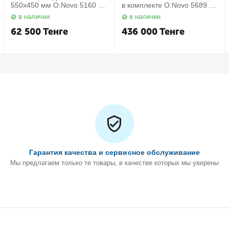
550х450 мм O.Novo 5160 55
в комплекте O.Novo 5689 10
01 Villeroy&Boch
01 Villeroy&Boch
в наличии
в наличии
62 500
Тенге
436 000
Тенге
Гарантия качества и сервисное обслуживание
Мы предлагаем только те товары, в качестве которых мы уверены