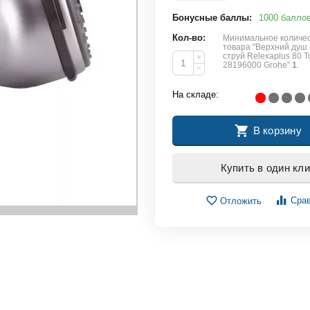
Бонусные баллы:
1000 балло
Кол-во:
Минимальное количес
товара "Верхний душ 
струй Relexaplus 80 T
+
28196000 Grohe"
1
.
−
На складе:
В корзину
Купить в один кли
Сра
Отложить