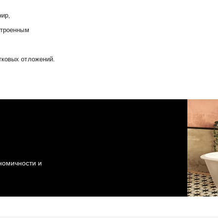
нир,
строенным
тковых отложений.
ономичности и