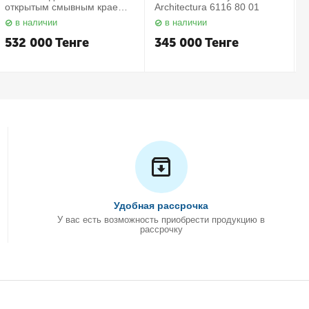
открытым смывным краем в
Architectura 6116 80 01
комплекте с сиденьем
в наличии
в наличии
Subway 2.0 5614 R2 01
С
Villeroy&Boch
532 000
Тенге
345 000
Тенге
Удобная рассрочка
У вас есть возможность приобрести продукцию в
рассрочку