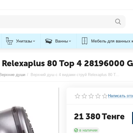
Унитазы
Ванны
Мебель для ванных 
 Relexaplus 80 Top 4 28196000 
Верхние души
/
Верхний душ с 4 видами струй Relexaplus 80 Top 4 28196000 Grohe
Написать от
21 380
Тенге
в наличии