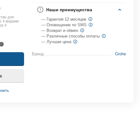
в
Наши преимущества
тво для
— Гарантия 12 месяцев
с 4 видами
— Оповещение по SMS
op 4
— Возврат и обмен
— Различные способы оплаты
— Лучшая цена
Бренд
Grohe
к
внить