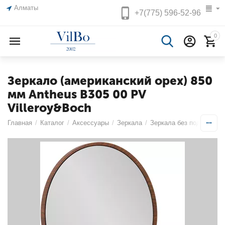
Алматы
+7(775)
596-52-96
0
Зеркало (американский орех) 850
мм Antheus B305 00 PV
Villeroy&Boch
Главная
/
Каталог
/
Аксессуары
/
Зеркала
/
Зеркала без подсветки